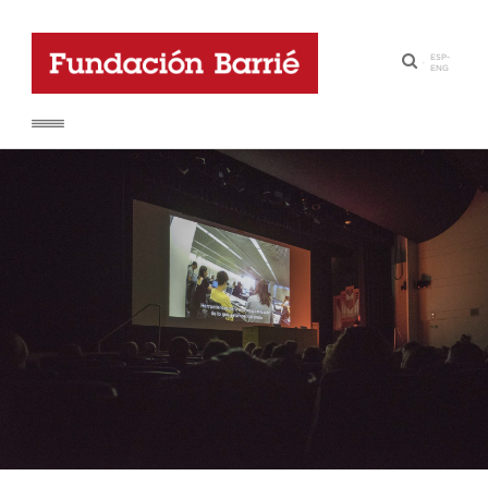
ESP
-
·
ENG