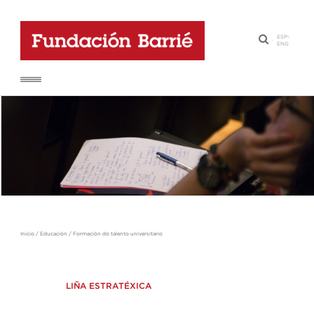
ESP
-
·
ENG
Inicio
/
Educación
/
Formación do talento universitario
LIÑA ESTRATÉXICA