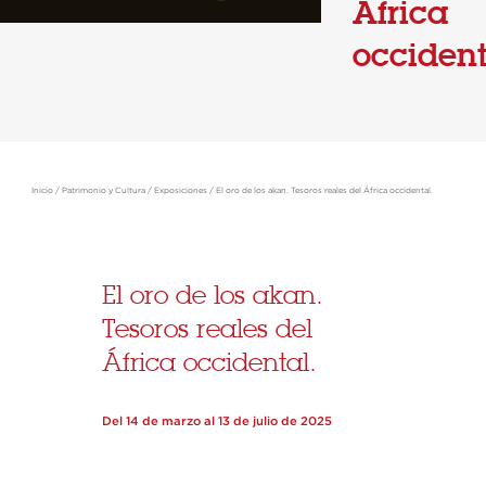
África
occident
Inicio
/
Patrimonio y Cultura
/
Exposiciones
/
El oro de los akan. Tesoros reales del África occidental.
El oro de los akan.
Tesoros reales del
África occidental.
Del 14 de marzo al 13 de julio de 2025