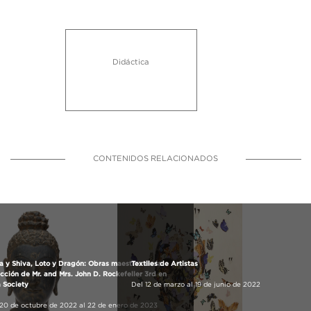
Didáctica
CONTENIDOS RELACIONADOS
 y Shiva, Loto y Dragón: Obras maestras de la
Textiles de Artistas
cción de Mr. and Mrs. John D. Rockefeller 3rd en
 Society
Del 12 de marzo al 19 de junio de 2022
20 de octubre de 2022 al 22 de enero de 2023