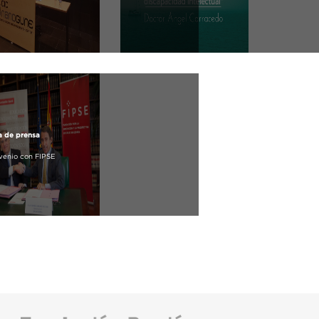
a de prensa
venio con FIPSE