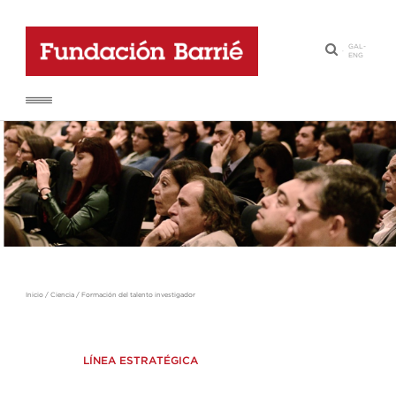
GAL
-
·
ENG
Inicio
/
Ciencia
/
Formación del talento investigador
LÍNEA ESTRATÉGICA