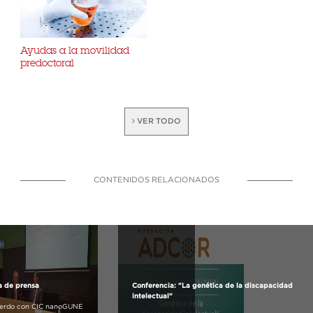
Ayudas a la movilidad
predoctoral
VER TODO
CONTENIDOS RELACIONADOS
a de prensa
Conferencia: "La genética de la discapacidad
intelectual"
erdo con CIC nanoGUNE