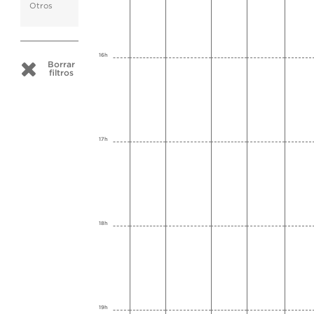
Otros
16h
Borrar
filtros
17h
18h
19h