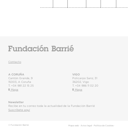
Contacto
A CORUÑA
VIGO
Cantón Grande, 9
Policarpo Sanz, 31
15003
,
A Coruña
36202
,
Vigo
T.
+34 981 22 15 25
T.
+34 986 11 02 20
Mapa
Mapa
Newsletter
Recibe en tu correo toda la actualidad de la Fundación Barrié
Suscríbete aquí
© Fundación Barrié
Mapa web
·
Aviso legal
·
Política de Cookies
·