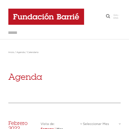
GAL
-
·
ENG
Inicio
/
Agenda
/
Calendario
Agenda
Febrero
Vista de:
Seleccionar Mes
2022