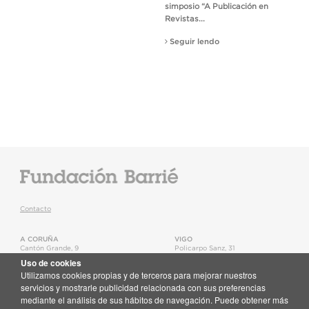
simposio “A Publicación en
Revistas...
Seguir lendo
Contacto
A CORUÑA
VIGO
Cantón Grande, 9
Policarpo Sanz, 31
15003
,
A Coruña
36202
,
Vigo
Uso de cookies
T.
+34 981 22 15 25
T.
+34 986 11 02 20
Utilizamos cookies propias y de terceros para mejorar nuestros
Mapa
Mapa
servicios y mostrarle publicidad relacionada con sus preferencias
mediante el análisis de sus hábitos de navegación. Puede obtener más
Newsletter