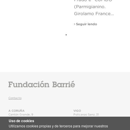
(Parmigianino.
Girolamo France...
Seguir lendo
Contacto
A CORUÑA
VIGO
Cantón Grande, 9
Policarpo Sanz, 31
15003
,
A Coruña
36202
,
Vigo
Uso de cookies
T.
+34 981 22 15 25
T.
+34 986 11 02 20
Utilizamos cookies propias y de terceros para mejorar nuestros
Mapa
Mapa