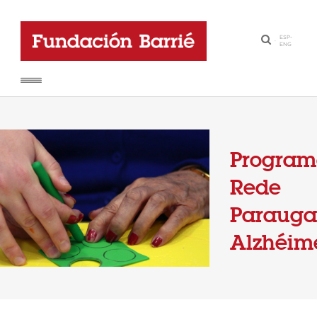
ESP
-
·
ENG
Progra
Rede
Parauga
Alzhéim