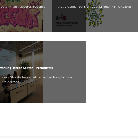
ecto "Investigadores Sociales"
Actividades "2018: enreda na rede" - KTORCE-18
orking Tercer Sector - Periodistas
Edición: Storytelling en el Tercer Sector (plazo de
citud cerrado)