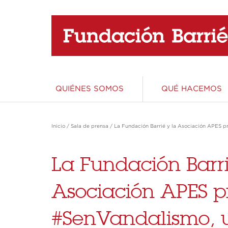
QUIÉNES SOMOS
QUÉ HACEMOS
Área de Educación
Área de Ciencia
Área de Acción Social
Área de Patrimonio y Cultura
Inicio
/
Sala de prensa
/
La Fundación Barrié y la Asociación APES pr
Educar es invertir en el futuro. La apuesta
Apostamos por una ciencia totalmente
La integración de los sectores más
Creemos en un Patrimonio y una Cultura
más apasionante y el denominador común
implicada en el circuito económico y social,
vulnerables de la sociedad es un requisito
vivos, protagonizados por personas, abiertos
La Fundación Barri
de todos nuestros proyectos.
una ciencia responsable, producto de una
indispensable para el progreso y el bienestar
al disfrute y la participación de toda la
sociedad consciente de su importancia en el
de todos
sociedad
Asociación APES p
desarrollo.
#SenVandalismo, 