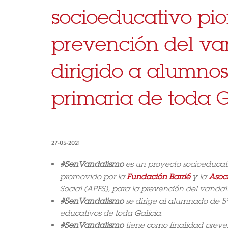
socioeducativo pio
prevención del va
dirigido a alumnos
primaria de toda G
27-05-2021
#SenVandalismo
es un proyecto socioeducat
promovido por la
Fundación Barrié
y la
Asoc
Social (APES), para la prevención del vandali
#SenVandalismo
se dirige al alumnado de 5º
educativos de toda Galicia.
#SenVandalismo
tiene como finalidad preven