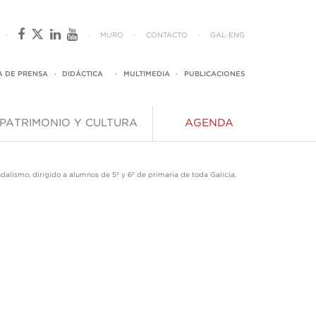
·
·
MURO
·
CONTACTO
·
GAL
-
ENG
A DE PRENSA
·
DIDÁCTICA
·
MULTIMEDIA
·
PUBLICACIONES
PATRIMONIO Y CULTURA
AGENDA
lismo, dirigido a alumnos de 5º y 6º de primaria de toda Galicia.