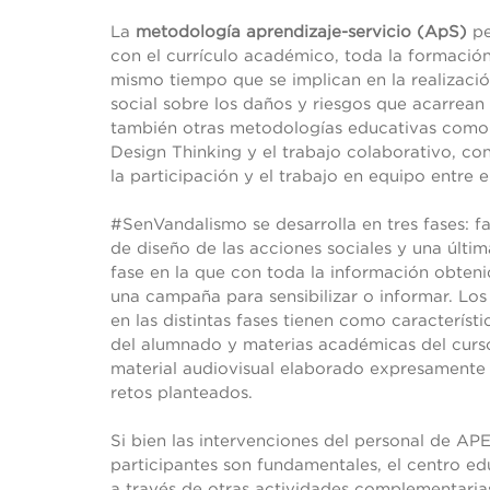
La
metodología aprendizaje-servicio (ApS)
pe
con el currículo académico, toda la formació
mismo tiempo que se implican en la realizaci
social sobre los daños y riesgos que acarrean 
también otras metodologías educativas como la
Design Thinking y el trabajo colaborativo, co
la participación y el trabajo en equipo entre e
#SenVandalismo se desarrolla en tres fases: f
de diseño de las acciones sociales y una últim
fase en la que con toda la información obten
una campaña para sensibilizar o informar. Los
en las distintas fases tienen como característ
del alumnado y materias académicas del curs
material audiovisual elaborado expresamente 
retos planteados.
Si bien las intervenciones del personal de AP
participantes son fundamentales, el centro edu
a través de otras actividades complementaria