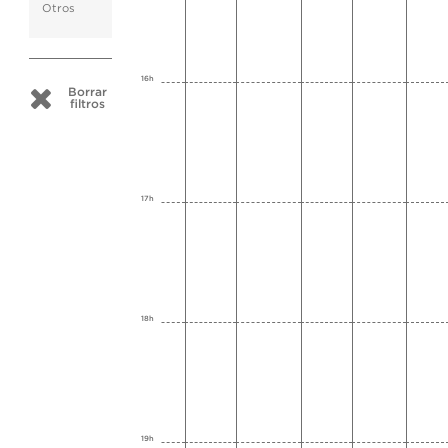
Otros
16h
Borrar
filtros
17h
18h
19h