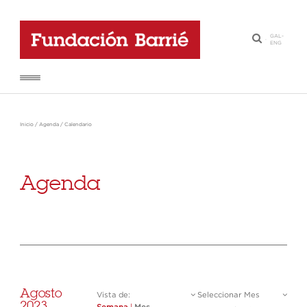
GAL
-
·
ENG
Inicio
/
Agenda
/
Calendario
Agenda
Agosto
Vista de:
Seleccionar Mes
2023