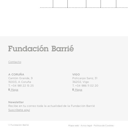
Contacto
A CORUÑA
VIGO
Cantón Grande, 9
Policarpo Sanz, 31
15003
,
A Coruña
36202
,
Vigo
T.
+34 981 22 15 25
T.
+34 986 11 02 20
Mapa
Mapa
Newsletter
Recibe en tu correo toda la actualidad de la Fundación Barrié
Suscríbete aquí
© Fundación Barrié
Mapa web
·
Aviso legal
·
Política de Cookies
·