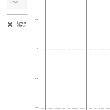
Otros
16h
Borrar
filtros
17h
18h
19h