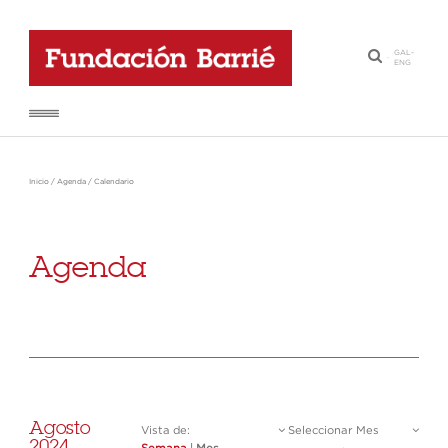
GAL
-
·
ENG
Inicio
/
Agenda
/
Calendario
Agenda
Agosto
Vista de:
Seleccionar Mes
2024