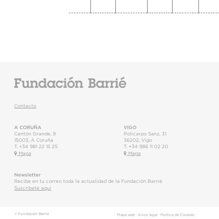
Contacto
A CORUÑA
VIGO
Cantón Grande, 9
Policarpo Sanz, 31
15003
,
A Coruña
36202
,
Vigo
T.
+34 981 22 15 25
T.
+34 986 11 02 20
Mapa
Mapa
Newsletter
Recibe en tu correo toda la actualidad de la Fundación Barrié
Suscríbete aquí
© Fundación Barrié
Mapa web
·
Aviso legal
·
Política de Cookies
·