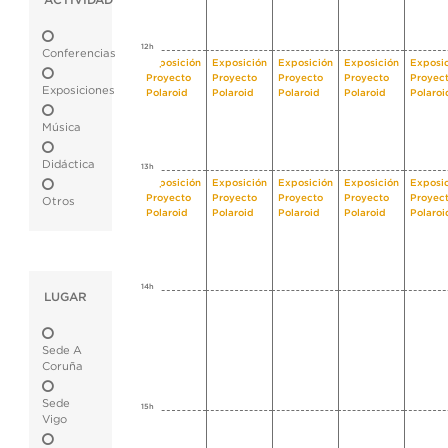
ACTIVIDAD
12h
Conferencias
Exposición
Exposición
Exposición
Exposición
Exposi
Proyecto
Proyecto
Proyecto
Proyecto
Proyec
Exposiciones
Polaroid
Polaroid
Polaroid
Polaroid
Polaroi
Música
Didáctica
13h
Exposición
Exposición
Exposición
Exposición
Exposi
Proyecto
Proyecto
Proyecto
Proyecto
Proyec
Otros
Polaroid
Polaroid
Polaroid
Polaroid
Polaroi
14h
LUGAR
Sede A
Coruña
Sede
15h
Vigo