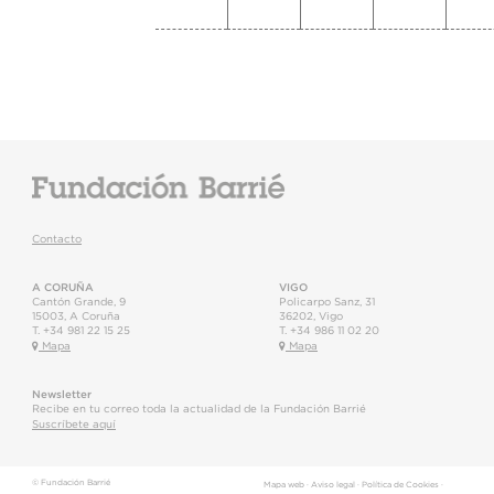
Contacto
A CORUÑA
VIGO
Cantón Grande, 9
Policarpo Sanz, 31
15003
,
A Coruña
36202
,
Vigo
T.
+34 981 22 15 25
T.
+34 986 11 02 20
Mapa
Mapa
Newsletter
Recibe en tu correo toda la actualidad de la Fundación Barrié
Suscríbete aquí
© Fundación Barrié
Mapa web
·
Aviso legal
·
Política de Cookies
·