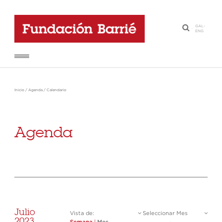
GAL
-
·
ENG
Inicio
/
Agenda
/
Calendario
Agenda
Julio
Vista de:
Seleccionar Mes
2023