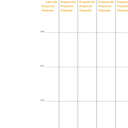
Exposición
Exposición
Exposición
Exposición
Exposi
Proyecto
Proyecto
Proyecto
Proyecto
Proyec
Polaroid
Polaroid
Polaroid
Polaroid
Polaroi
20h
21h
22h