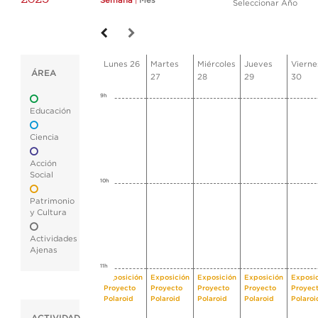
Semana
|
Mes
Seleccionar Año
Lunes 26
Martes
Miércoles
Jueves
Vierne
ÁREA
27
28
29
30
9h
Educación
Ciencia
Acción
Social
10h
Patrimonio
y Cultura
Actividades
Ajenas
11h
Exposición
Exposición
Exposición
Exposición
Exposi
Proyecto
Proyecto
Proyecto
Proyecto
Proyec
Polaroid
Polaroid
Polaroid
Polaroid
Polaroi