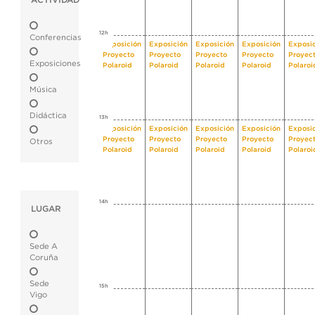
ACTIVIDAD
12h
Conferencias
Exposición
Exposición
Exposición
Exposición
Exposi
Proyecto
Proyecto
Proyecto
Proyecto
Proyec
Exposiciones
Polaroid
Polaroid
Polaroid
Polaroid
Polaroi
Música
Didáctica
13h
Exposición
Exposición
Exposición
Exposición
Exposi
Proyecto
Proyecto
Proyecto
Proyecto
Proyec
Otros
Polaroid
Polaroid
Polaroid
Polaroid
Polaroi
14h
LUGAR
Sede A
Coruña
Sede
15h
Vigo