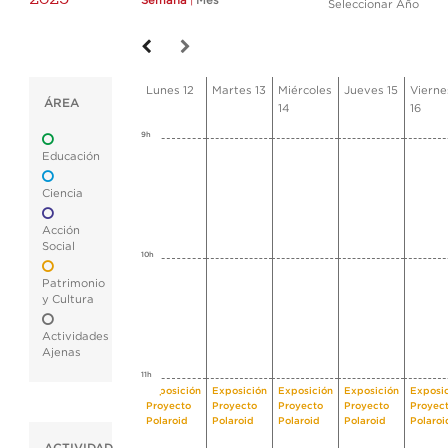
Semana
|
Mes
Seleccionar Año
Lunes 12
Martes 13
Miércoles
Jueves 15
Vierne
ÁREA
14
16
9h
Educación
Ciencia
Acción
Social
10h
Patrimonio
y Cultura
Actividades
Ajenas
11h
Exposición
Exposición
Exposición
Exposición
Exposi
Proyecto
Proyecto
Proyecto
Proyecto
Proyec
Polaroid
Polaroid
Polaroid
Polaroid
Polaroi