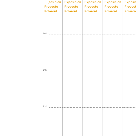
Exposición
Exposición
Exposición
Exposición
Exposi
Proyecto
Proyecto
Proyecto
Proyecto
Proyec
Polaroid
Polaroid
Polaroid
Polaroid
Polaroi
20h
21h
22h