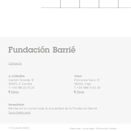
Contacto
A CORUÑA
VIGO
Cantón Grande, 9
Policarpo Sanz, 31
15003
,
A Coruña
36202
,
Vigo
T.
+34 981 22 15 25
T.
+34 986 11 02 20
Mapa
Mapa
Newsletter
Recibe en tu correo toda la actualidad de la Fundación Barrié
Suscríbete aquí
© Fundación Barrié
Mapa web
·
Aviso legal
·
Política de Cookies
·