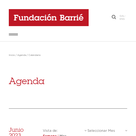
GAL
-
·
ENG
Inicio
/
Agenda
/
Calendario
Agenda
Junio
Vista de:
Seleccionar Mes
2023