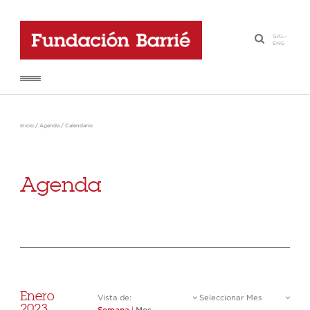
GAL
-
·
ENG
Inicio
/
Agenda
/
Calendario
Agenda
Enero
Vista de:
Seleccionar Mes
2023