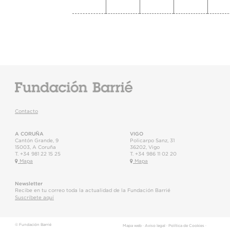
Contacto
A CORUÑA
VIGO
Cantón Grande, 9
Policarpo Sanz, 31
15003
,
A Coruña
36202
,
Vigo
T.
+34 981 22 15 25
T.
+34 986 11 02 20
Mapa
Mapa
Newsletter
Recibe en tu correo toda la actualidad de la Fundación Barrié
Suscríbete aquí
© Fundación Barrié
Mapa web
·
Aviso legal
·
Política de Cookies
·