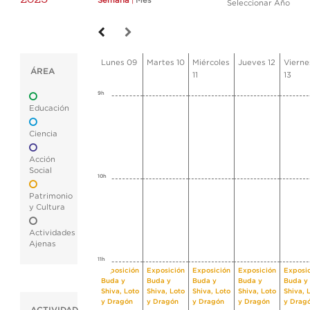
Semana
|
Mes
Seleccionar Año
Lunes 09
Martes 10
Miércoles
Jueves 12
Vierne
ÁREA
11
13
9h
Educación
Ciencia
Acción
Social
10h
Patrimonio
y Cultura
Actividades
Ajenas
11h
Exposición
Exposición
Exposición
Exposición
Exposi
Buda y
Buda y
Buda y
Buda y
Buda y
Shiva, Loto
Shiva, Loto
Shiva, Loto
Shiva, Loto
Shiva, 
y Dragón
y Dragón
y Dragón
y Dragón
y Drag