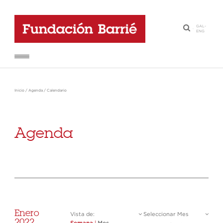
GAL
-
·
ENG
Inicio
/
Agenda
/
Calendario
Agenda
Enero
Vista de:
Seleccionar Mes
2022