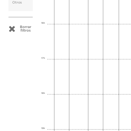
Otros
16h
Borrar
filtros
17h
18h
19h