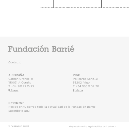
Contacto
A CORUÑA
VIGO
Cantón Grande, 9
Policarpo Sanz, 31
15003
,
A Coruña
36202
,
Vigo
T.
+34 981 22 15 25
T.
+34 986 11 02 20
Mapa
Mapa
Newsletter
Recibe en tu correo toda la actualidad de la Fundación Barrié
Suscríbete aquí
© Fundación Barrié
Mapa web
·
Aviso legal
·
Política de Cookies
·