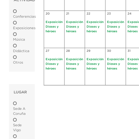
ACTIVIDAD
20
21
22
23
24
Conferencias
Exposición
Exposición
Exposición
Exposición
Exposi
Dioses y
Dioses y
Dioses y
Dioses y
Dioses 
Exposiciones
héroes
héroes
héroes
héroes
héroes
Música
Didáctica
27
28
29
30
31
Exposición
Exposición
Exposición
Exposición
Exposi
Otros
Dioses y
Dioses y
Dioses y
Dioses y
Dioses 
héroes
héroes
héroes
héroes
héroes
LUGAR
Sede A
Coruña
Sede
Vigo