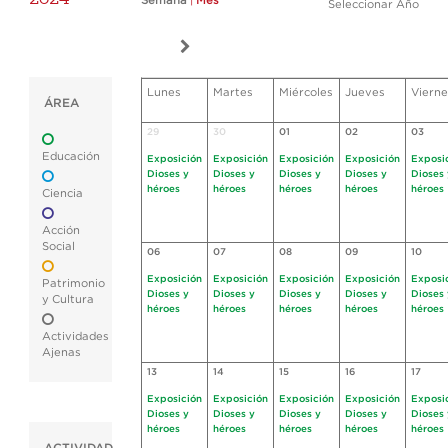
Semana
|
Mes
Seleccionar Año
Lunes
Martes
Miércoles
Jueves
Vierne
ÁREA
29
30
01
02
03
Educación
Exposición
Exposición
Exposición
Exposición
Exposi
Dioses y
Dioses y
Dioses y
Dioses y
Dioses 
héroes
héroes
héroes
héroes
héroes
Ciencia
Acción
Social
06
07
08
09
10
Exposición
Exposición
Exposición
Exposición
Exposi
Patrimonio
Dioses y
Dioses y
Dioses y
Dioses y
Dioses 
y Cultura
héroes
héroes
héroes
héroes
héroes
Actividades
Ajenas
13
14
15
16
17
Exposición
Exposición
Exposición
Exposición
Exposi
Dioses y
Dioses y
Dioses y
Dioses y
Dioses 
héroes
héroes
héroes
héroes
héroes