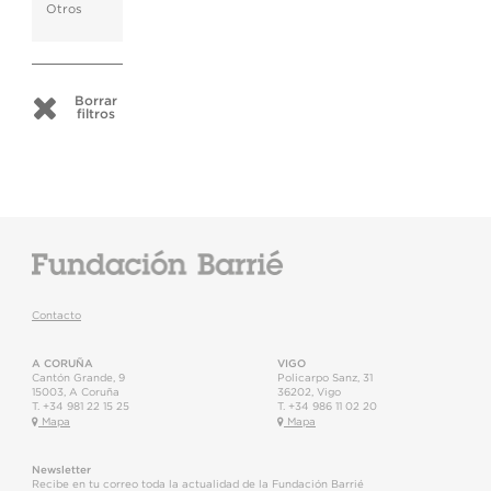
Otros
Borrar
filtros
Contacto
A CORUÑA
VIGO
Cantón Grande, 9
Policarpo Sanz, 31
15003
,
A Coruña
36202
,
Vigo
T.
+34 981 22 15 25
T.
+34 986 11 02 20
Mapa
Mapa
Newsletter
Recibe en tu correo toda la actualidad de la Fundación Barrié