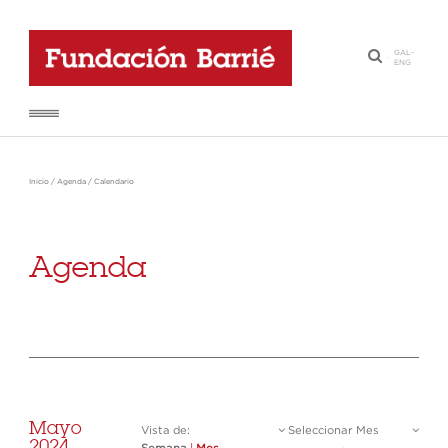
GAL
-
·
ENG
Inicio
/
Agenda
/
Calendario
Agenda
Mayo
Vista de:
Seleccionar Mes
2024