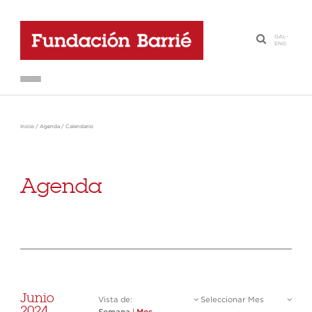
GAL
-
·
ENG
Inicio
/
Agenda
/
Calendario
Agenda
Junio
Vista de:
Seleccionar Mes
2024