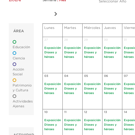
Semana
|
Mes
Seleccionar Año
Lunes
Martes
Miércoles
Jueves
Vierne
ÁREA
27
28
29
30
31
Educación
Exposición
Exposición
Exposición
Exposición
Exposi
Dioses y
Dioses y
Dioses y
Dioses y
Dioses 
héroes
héroes
héroes
héroes
héroes
Ciencia
Acción
Social
03
04
05
06
07
Exposición
Exposición
Exposición
Exposición
Exposi
Patrimonio
Dioses y
Dioses y
Dioses y
Dioses y
Dioses 
y Cultura
héroes
héroes
héroes
héroes
héroes
Actividades
Ajenas
10
11
12
13
14
Exposición
Exposición
Exposición
Exposición
Exposi
Dioses y
Dioses y
Dioses y
Dioses y
Dioses 
héroes
héroes
héroes
héroes
héroes