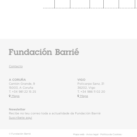
Contacto
A CORUÑA
VIGO
Cantón Grande, 9
Policarpo Sanz, 31
15003
,
A Coruña
36202
,
Vigo
T.
+34 981 22 15 25
T.
+34 986 11 02 20
Mapa
Mapa
Newsletter
Recibe no teu correo toda a actualidade da Fundación Barrié
Suscríbete aquí
© Fundación Barrié
Mapa web
·
Aviso legal
·
Política de Cookies
·