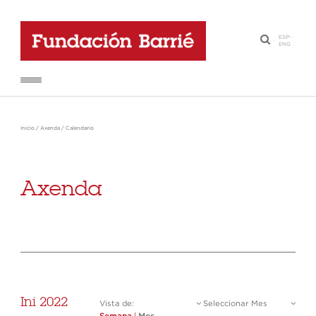
ESP
-
·
ENG
Inicio
/
Axenda
/
Calendario
Axenda
Ini 2022
Vista de:
Seleccionar Mes