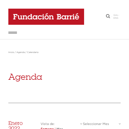
GAL
-
·
ENG
Inicio
/
Agenda
/
Calendario
Agenda
Enero
Vista de:
Seleccionar Mes
2022