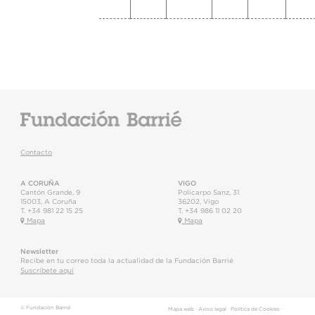
Contacto
A CORUÑA
VIGO
Cantón Grande, 9
Policarpo Sanz, 31
15003
,
A Coruña
36202
,
Vigo
T.
+34 981 22 15 25
T.
+34 986 11 02 20
Mapa
Mapa
Newsletter
Recibe en tu correo toda la actualidad de la Fundación Barrié
Suscríbete aquí
© Fundación Barrié
Mapa web
·
Aviso legal
·
Política de Cookies
·