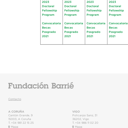
2023
2023
2023
2023
Doctoral
Doctoral
Doctoral
Doctoral
Fellowship
Fellowship
Fellowship
Fellowship
Program
Program
Program
Program
Convocatoria
Convocatoria
Convocatoria
Convocatoria
Becas
Becas
Becas
Becas
Posgrado
Posgrado
Posgrado
Posgrado
2021
2021
2021
2021
Contacto
A CORUÑA
VIGO
Cantón Grande, 9
Policarpo Sanz, 31
15003
,
A Coruña
36202
,
Vigo
T.
+34 981 22 15 25
T.
+34 986 11 02 20
Mapa
Mapa