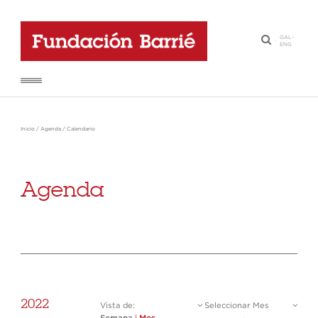
GAL
-
·
ENG
Inicio
/
Agenda
/
Calendario
Agenda
2022
Vista de:
Seleccionar Mes