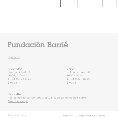
Contacto
A CORUÑA
VIGO
Cantón Grande, 9
Policarpo Sanz, 31
15003
,
A Coruña
36202
,
Vigo
T.
+34 981 22 15 25
T.
+34 986 11 02 20
Mapa
Mapa
Newsletter
Recibe no teu correo toda a actualidade da Fundación Barrié
Suscríbete aquí
© Fundación Barrié
Mapa web
·
Aviso legal
·
Política de Cookies
·