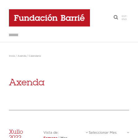
ESP
-
·
ENG
Inicio
/
Axenda
/
Calendario
Axenda
Xullo
Vista de:
Seleccionar Mes
2022