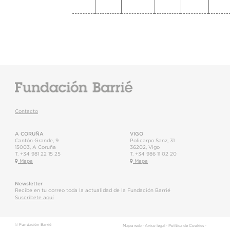
Contacto
A CORUÑA
VIGO
Cantón Grande, 9
Policarpo Sanz, 31
15003
,
A Coruña
36202
,
Vigo
T.
+34 981 22 15 25
T.
+34 986 11 02 20
Mapa
Mapa
Newsletter
Recibe en tu correo toda la actualidad de la Fundación Barrié
Suscríbete aquí
© Fundación Barrié
Mapa web
·
Aviso legal
·
Política de Cookies
·