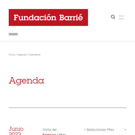
GAL
-
·
ENG
Inicio
/
Agenda
/
Calendario
Agenda
Junio
Vista de:
Seleccionar Mes
2022