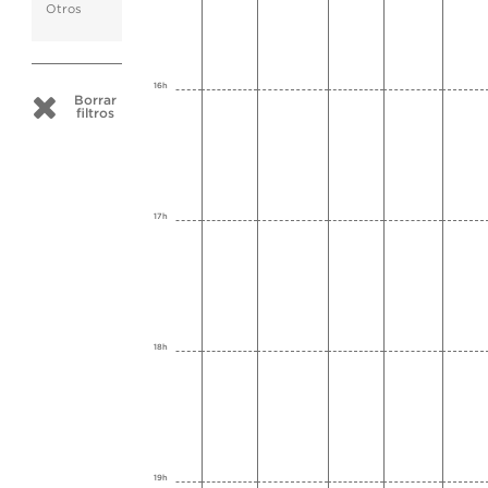
Otros
16h
Borrar
filtros
17h
18h
19h