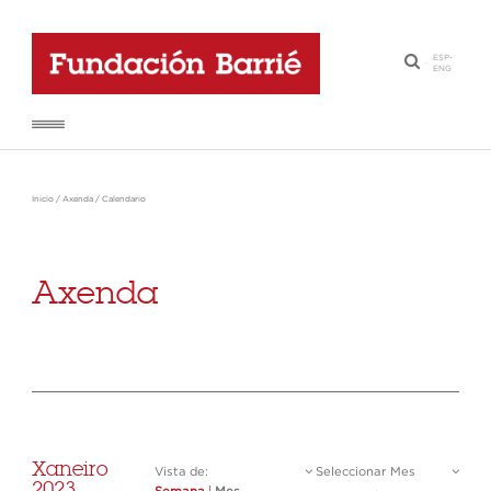
ESP
-
·
ENG
Inicio
/
Axenda
/
Calendario
Axenda
Xaneiro
Vista de:
Seleccionar Mes
2023