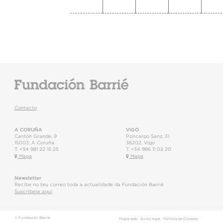
Contacto
A CORUÑA
VIGO
Cantón Grande, 9
Policarpo Sanz, 31
15003
,
A Coruña
36202
,
Vigo
T.
+34 981 22 15 25
T.
+34 986 11 02 20
Mapa
Mapa
Newsletter
Recibe no teu correo toda a actualidade da Fundación Barrié
Suscríbete aquí
© Fundación Barrié
Mapa web
·
Aviso legal
·
Política de Cookies
·