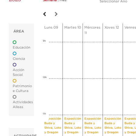
Semana
|
Mes
Seleccionar Ano
Luns 09
Martes 10
Mércores
Xoves 12
Venres
ÁREA
11
9h
Educación
Ciencia
Acción
Social
10h
Patrimonio
e Cultura
Actividades
Alleas
11h
Exposición
Exposición
Exposición
Exposición
Exposi
Buda y
Buda y
Buda y
Buda y
Buda y
Shiva, Loto
Shiva, Loto
Shiva, Loto
Shiva, Loto
Shiva, 
y Dragón
y Dragón
y Dragón
y Dragón
y Drag