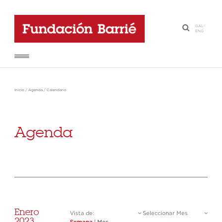
GAL
-
·
ENG
Inicio
/
Agenda
/
Calendario
Agenda
Enero
Vista de:
Seleccionar Mes
2023