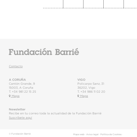
Contacto
A CORUÑA
VIGO
Cantón Grande, 9
Policarpo Sanz, 31
15003
,
A Coruña
36202
,
Vigo
T.
+34 981 22 15 25
T.
+34 986 11 02 20
Mapa
Mapa
Newsletter
Recibe en tu correo toda la actualidad de la Fundación Barrié
Suscríbete aquí
© Fundación Barrié
Mapa web
·
Aviso legal
·
Política de Cookies
·