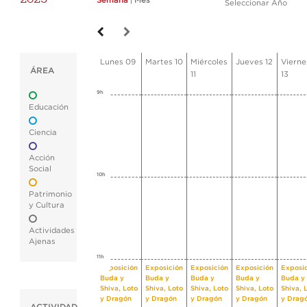
Semana
|
Mes
Seleccionar Año
Lunes 09
Martes 10
Miércoles
Jueves 12
Vierne
ÁREA
11
13
9h
Educación
Ciencia
Acción
Social
10h
Patrimonio
y Cultura
Actividades
Ajenas
11h
Exposición
Exposición
Exposición
Exposición
Exposi
Buda y
Buda y
Buda y
Buda y
Buda y
Shiva, Loto
Shiva, Loto
Shiva, Loto
Shiva, Loto
Shiva, 
y Dragón
y Dragón
y Dragón
y Dragón
y Drag