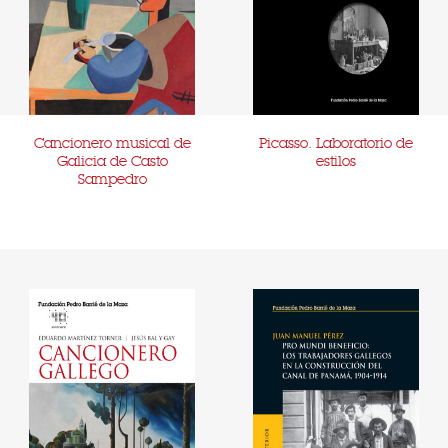
Cancionero musical de
Picasso. Laboratorio de
Galicia de Casto
estilos
Sampedro