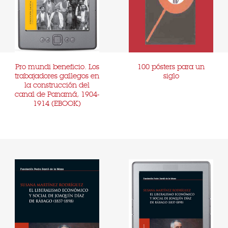
Pro mundi beneficio. Los
100 pósters para un
trabajadores gallegos en
siglo
la construcción del
canal de Panamá, 1904-
1914 (EBOOK)