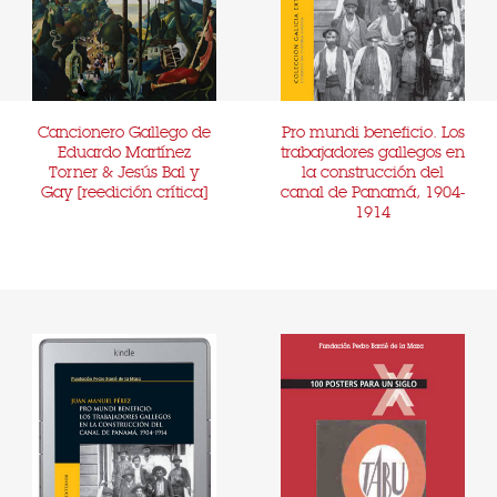
Cancionero Gallego de
Pro mundi beneficio. Los
Eduardo Martínez
trabajadores gallegos en
Torner & Jesús Bal y
la construcción del
Gay [reedición crítica]
canal de Panamá, 1904-
1914