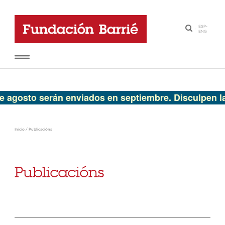
ESP
-
·
ENG
sto serán enviados en septiembre. Disculpen las mo
Inicio
/
Publicacións
Publicacións