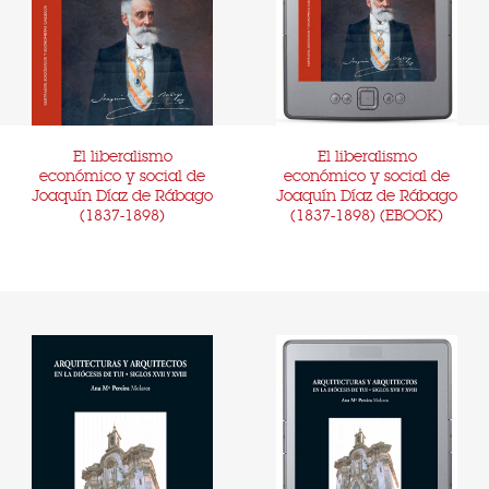
El liberalismo
El liberalismo
económico y social de
económico y social de
Joaquín Díaz de Rábago
Joaquín Díaz de Rábago
(1837-1898)
(1837-1898) (EBOOK)