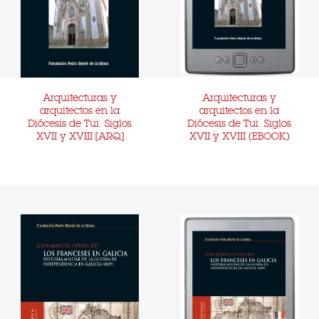
Arquitecturas y
Arquitecturas y
arquitectos en la
arquitectos en la
Diócesis de Tui. Siglos
Diócesis de Tui. Siglos
XVII y XVIII [ARQ]
XVII y XVIII (EBOOK)