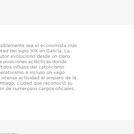
siblemente sea el economista más
ad del siglo XIX en Galicia. La
 autor evolucionó desde un claro
a posiciones eclécticas donde
tidos influjos del catolicismo
perativismo e incluso un vago
a intensa actividad al amparo de la
tiago, ciudad que reconoció su
ión de numerosos cargos oficiales.