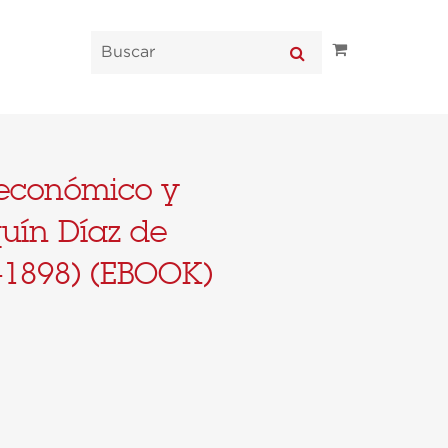
 económico y
quín Díaz de
-1898) (EBOOK)