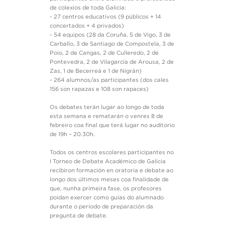
de colexios de toda Galicia:
- 27 centros educativos (9 públicos + 14
concertados + 4 privados)
- 54 equipos (28 da Coruña, 5 de Vigo, 3 de
Carballo, 3 de Santiago de Compostela, 3 de
Poio, 2 de Cangas, 2 de Culleredo, 2 de
Pontevedra, 2 de Vilagarcía de Arousa, 2 de
Zas, 1 de Becerreá e 1 de Nigrán)
- 264 alumnos/as participantes (dos cales
156 son rapazas e 108 son rapaces)
Os debates terán lugar ao longo de toda
esta semana e rematarán o venres 8 de
febreiro coa final que terá lugar no auditorio
de 19h – 20.30h.
Todos os centros escolares participantes no
I Torneo de Debate Académico de Galicia
recibiron formación en oratoria e debate ao
longo dos últimos meses coa finalidade de
que, nunha primeira fase, os profesores
poidan exercer como guías do alumnado
durante o período de preparación da
pregunta de debate.