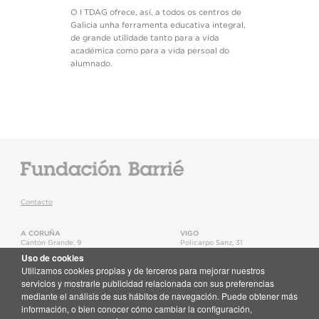
O I TDAG ofrece, así, a todos os centros de
Galicia unha ferramenta educativa integral,
de grande utilidade tanto para a vida
académica como para a vida persoal do
alumnado.
Contacto
A CORUÑA
VIGO
Cantón Grande, 9
Policarpo Sanz, 31
15003
,
A Coruña
36202
,
Vigo
Uso de cookies
T.
+34 981 22 15 25
T.
+34 986 11 02 20
Utilizamos cookies propias y de terceros para mejorar nuestros
Mapa
Mapa
servicios y mostrarle publicidad relacionada con sus preferencias
mediante el análisis de sus hábitos de navegación. Puede obtener más
Newsletter
información, o bien conocer cómo cambiar la configuración,
Recibe no teu correo toda a actualidade da Fundación Barrié