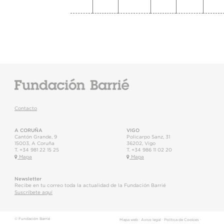
Contacto
A CORUÑA
VIGO
Cantón Grande, 9
Policarpo Sanz, 31
15003
,
A Coruña
36202
,
Vigo
T.
+34 981 22 15 25
T.
+34 986 11 02 20
Mapa
Mapa
Newsletter
Recibe en tu correo toda la actualidad de la Fundación Barrié
Suscríbete aquí
© Fundación Barrié
Mapa web
·
Aviso legal
·
Política de Cookies
·