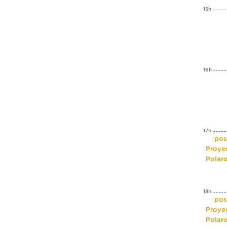
15h
16h
17h
Expos
Proye
Polar
18h
Expos
Proye
Polar