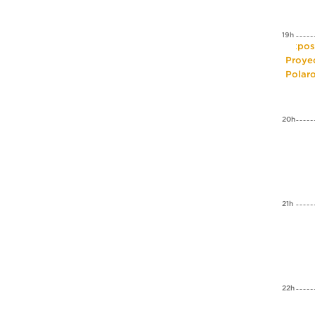
19h
Expos
Proye
Polar
20h
21h
22h