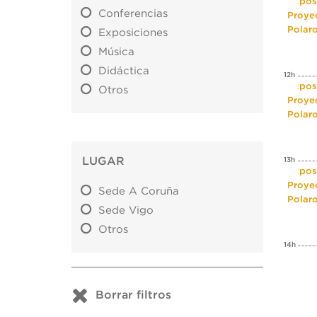
Expos
Conferencias
Proye
Polar
Exposiciones
Música
Didáctica
12h
Expos
Otros
Proye
Polar
LUGAR
13h
Expos
Proye
Sede A Coruña
Polar
Sede Vigo
Otros
14h
Borrar filtros