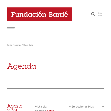
GAL
-
·
ENG
Inicio
/
Agenda
/
Calendario
Agenda
Agosto
Vista de:
Seleccionar Mes
2024