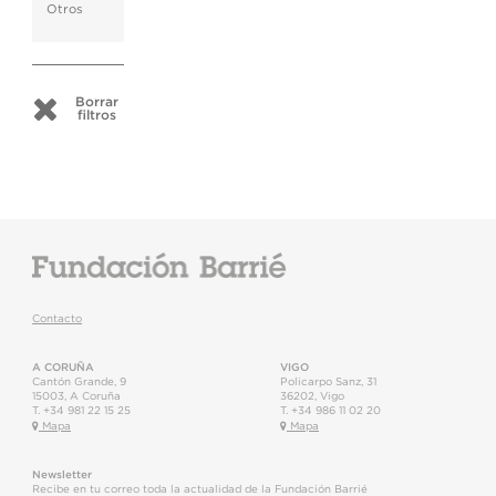
Otros
Borrar
filtros
Contacto
A CORUÑA
VIGO
Cantón Grande, 9
Policarpo Sanz, 31
15003
,
A Coruña
36202
,
Vigo
T.
+34 981 22 15 25
T.
+34 986 11 02 20
Mapa
Mapa
Newsletter
Recibe en tu correo toda la actualidad de la Fundación Barrié