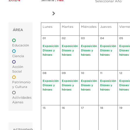
Semana
|
Mes
Seleccionar Año
Lunes
Martes
Miércoles
Jueves
Vierne
ÁREA
01
02
03
04
05
Educación
Exposición
Exposición
Exposición
Exposición
Exposi
Dioses y
Dioses y
Dioses y
Dioses y
Dioses 
héroes
héroes
héroes
héroes
héroes
Ciencia
Acción
Social
08
09
10
11
12
Exposición
Exposición
Exposición
Exposición
Exposi
Patrimonio
Dioses y
Dioses y
Dioses y
Dioses y
Dioses 
y Cultura
héroes
héroes
héroes
héroes
héroes
Actividades
Ajenas
15
16
17
18
19