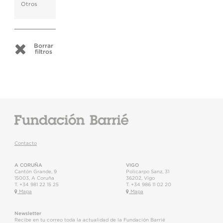
Otros
Borrar
filtros
Contacto
A CORUÑA
VIGO
Cantón Grande, 9
Policarpo Sanz, 31
15003
,
A Coruña
36202
,
Vigo
T.
+34 981 22 15 25
T.
+34 986 11 02 20
Mapa
Mapa
Newsletter
Recibe en tu correo toda la actualidad de la Fundación Barrié