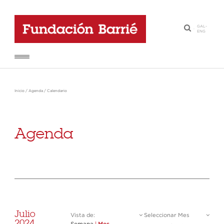
GAL
-
·
ENG
Inicio
/
Agenda
/
Calendario
Agenda
Julio
Vista de:
Seleccionar Mes
2024