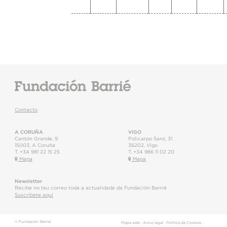
Contacto
A CORUÑA
VIGO
Cantón Grande, 9
Policarpo Sanz, 31
15003
,
A Coruña
36202
,
Vigo
T.
+34 981 22 15 25
T.
+34 986 11 02 20
Mapa
Mapa
Newsletter
Recibe no teu correo toda a actualidade da Fundación Barrié
Suscríbete aquí
© Fundación Barrié
Mapa web
·
Aviso legal
·
Política de Cookies
·