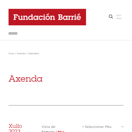
ESP
-
·
ENG
Inicio
/
Axenda
/
Calendario
Axenda
Xullo
Vista de:
Seleccionar Mes
2023