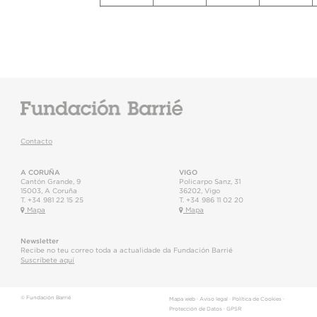
Contacto
A CORUÑA
VIGO
Cantón Grande, 9
Policarpo Sanz, 31
15003
,
A Coruña
36202
,
Vigo
T.
+34 981 22 15 25
T.
+34 986 11 02 20
Mapa
Mapa
Newsletter
Recibe no teu correo toda a actualidade da Fundación Barrié
Suscríbete aquí
© Fundación Barrié
Mapa web
·
Aviso legal
·
Política de Cookies
·
Protección de Datos
·
GPSR