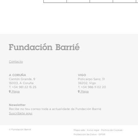
Contacto
A CORUÑA
VIGO
Cantón Grande, 9
Policarpo Sanz, 31
15003
,
A Coruña
36202
,
Vigo
T.
+34 981 22 15 25
T.
+34 986 11 02 20
Mapa
Mapa
Newsletter
Recibe no teu correo toda a actualidade da Fundación Barrié
Suscríbete aquí
© Fundación Barrié
Mapa web
·
Aviso legal
·
Política de Cookies
·
Protección de Datos
·
GPSR