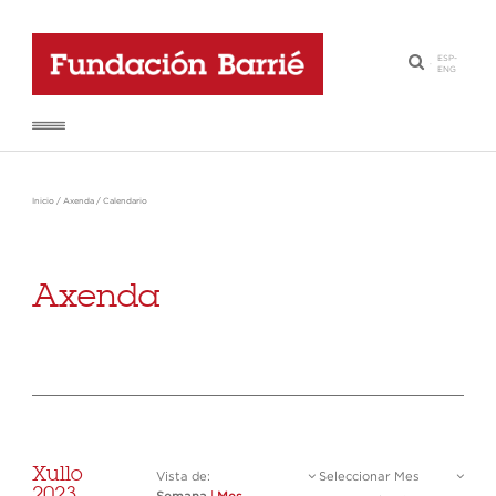
ESP
-
·
ENG
Inicio
/
Axenda
/
Calendario
Axenda
Xullo
Vista de:
Seleccionar Mes
2023