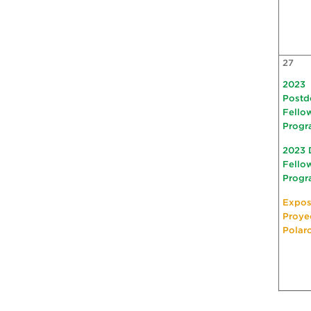
27
2023
Postd
Fello
Progr
2023 
Fello
Progr
Expos
Proye
Polar