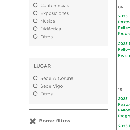
Conferencias
06
Exposiciones
2023
Música
Postd
Fello
Didáctica
Progr
Otros
2023 
Fello
Progr
LUGAR
Sede A Coruña
Sede Vigo
13
Otros
2023
Postd
Fello
Progr
Borrar filtros
2023 