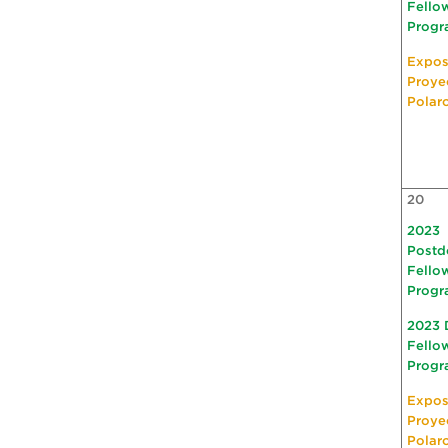
Fello
Progr
Expos
Proye
Polar
20
2023
Postd
Fello
Progr
2023 
Fello
Progr
Expos
Proye
Polar