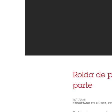
Rolda de p
parte
18/11/2016
ETIQUETADO EN:
MÚSICA
,
IN