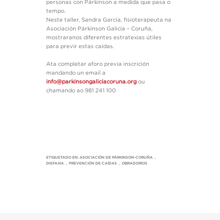
personas con Párkinson a medida que pasa o
tempo.
Neste taller, Sandra García, fisioterapeuta na
Asociación Párkinson Galicia – Coruña,
mostraranos diferentes estratexias útiles
para previr estas caídas.
Ata completar aforo previa inscrición
mandando un email a
info@parkinsongaliciacoruna.org
ou
chamando ao 981 241 100
ETIQUETADO EN:
ASOCIACIÓN DE PÁRKINSON-CORUÑA
,
DISFAXIA
,
PREVENCIÓN DE CAÍDAS
,
OBRADOIROS