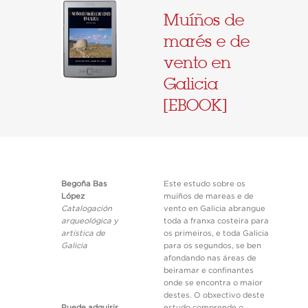
Muíños de
marés e de
vento en
Galicia
[EBOOK]
Begoña Bas
Este estudo sobre os
López
muíños de mareas e de
Catalogación
vento en Galicia abrangue
arqueológica y
toda a franxa costeira para
artística de
os primeiros, e toda Galicia
Galicia
para os segundos, se ben
afondando nas áreas de
beiramar e confinantes
onde se encontra o maior
destes. O obxectivo deste
Puede adquirir
estudo comprende o