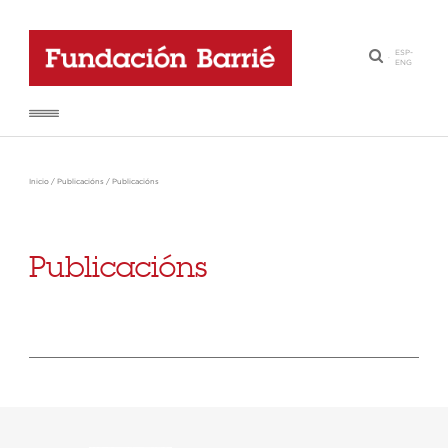
ESP
-
·
ENG
Inicio
/
Publicacións
/
Publicacións
Publicacións