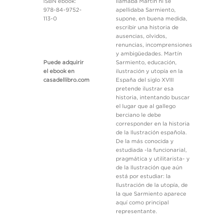
ISBN ebook:
llamaba Martín ni se
978-84-9752-
apellidaba Sarmiento,
113-0
supone, en buena medida,
escribir una historia de
ausencias, olvidos,
renuncias, incomprensiones
y ambigüedades. Martín
Puede adquirir
Sarmiento, educación,
el ebook en
ilustración y utopía en la
casadellibro.com
España del siglo XVIII
pretende ilustrar esa
historia, intentando buscar
el lugar que al gallego
berciano le debe
corresponder en la historia
de la Ilustración española.
De la más conocida y
estudiada -la funcionarial,
pragmática y utilitarista- y
de la Ilustración que aún
está por estudiar: la
Ilustración de la utopía, de
la que Sarmiento aparece
aquí como principal
representante.