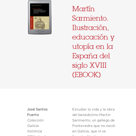
Martín
Sarmiento.
Ilustración,
educación y
utopía en la
España del
siglo XVIII
(EBOOK)
José Santos
Estudiar la vida y la obra
Puerto
del benedictino Martín
Colección
Sarmiento, un gallego de
Galicia
Pontevedra que no nació
histórica
en Galicia, que ni se