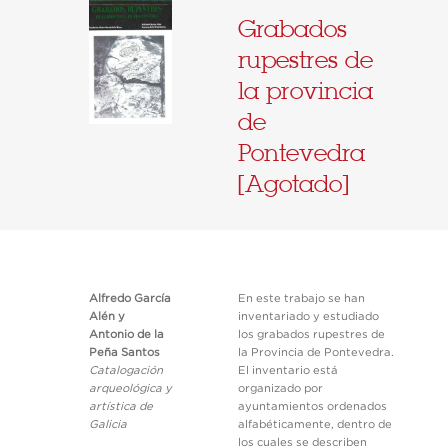
Grabados
rupestres de
la provincia
de
Pontevedra
[Agotado]
Alfredo García
En este trabajo se han
Alén y
inventariado y estudiado
Antonio de la
los grabados rupestres de
Peña Santos
la Provincia de Pontevedra.
Catalogación
El inventario está
arqueológica y
organizado por
artística de
ayuntamientos ordenados
Galicia
alfabéticamente, dentro de
los cuales se describen