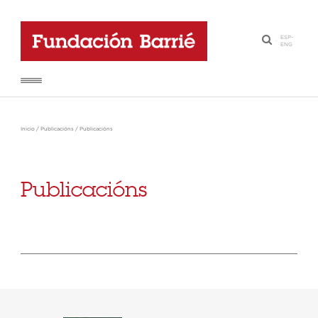
ESP
-
·
ENG
Inicio
/
Publicacións
/
Publicacións
Publicacións