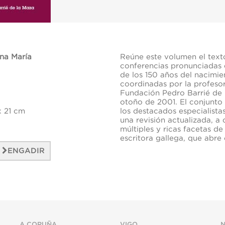
na María
Reúne este volumen el texto,
conferencias pronunciadas
de los 150 años del nacimi
coordinadas por la profesor
Fundación Pedro Barrié de 
otoño de 2001. El conjunto 
x 21 cm
los destacados especialistas
una revisión actualizada, a 
múltiples y ricas facetas de
escritora gallega, que abre
ENGADIR
A CORUÑA
VIGO
N