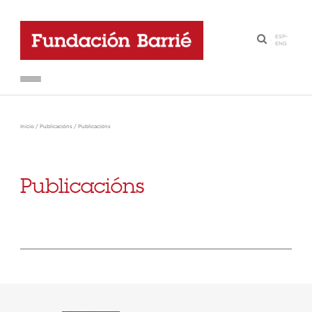
ESP
-
·
ENG
Inicio
/
Publicacións
/
Publicacións
Publicacións