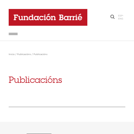
ESP
-
·
ENG
Inicio
/
Publicacións
/
Publicacións
Publicacións