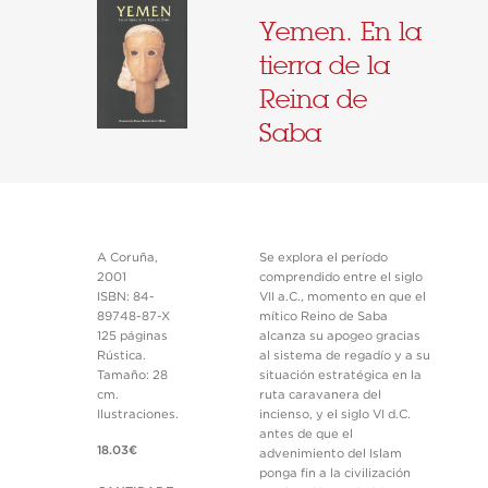
Yemen. En la
tierra de la
Reina de
Saba
A Coruña,
Se explora el período
2001
comprendido entre el siglo
ISBN: 84-
VII a.C., momento en que el
89748-87-X
mítico Reino de Saba
125 páginas
alcanza su apogeo gracias
Rústica.
al sistema de regadío y a su
Tamaño: 28
situación estratégica en la
cm.
ruta caravanera del
Ilustraciones.
incienso, y el siglo VI d.C.
antes de que el
18.03€
advenimiento del Islam
ponga fin a la civilización