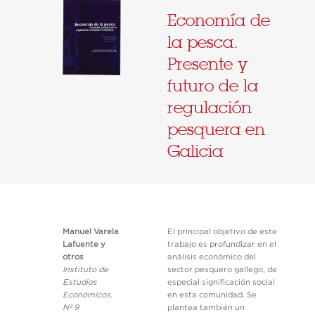
Economía de
la pesca.
Presente y
futuro de la
regulación
pesquera en
Galicia
Manuel Varela
El principal objetivo de este
Lafuente y
trabajo es profundizar en el
otros
análisis económico del
Instituto de
sector pesquero gallego, de
Estudios
especial significación social
Económicos.
en esta comunidad. Se
Nº 9
plantea también un