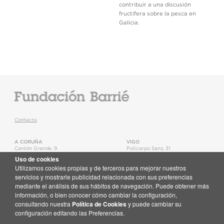
contribuir a una discusión
fructífera sobre la pesca en
Galicia.
Contacto
A CORUÑA
VIGO
Cantón Grande, 9
Policarpo Sanz, 31
15003
,
A Coruña
36202
,
Vigo
Uso de cookies
T.
+34 981 22 15 25
T.
+34 986 11 02 20
Utilizamos cookies propias y de terceros para mejorar nuestros
Mapa
Mapa
servicios y mostrarle publicidad relacionada con sus preferencias
mediante el análisis de sus hábitos de navegación. Puede obtener más
Newsletter
información, o bien conocer cómo cambiar la configuración,
Recibe no teu correo toda a actualidade da Fundación Barrié
consultando nuestra
Política de Cookies
y puede cambiar su
Suscríbete aquí
configuración editando las Preferencias.