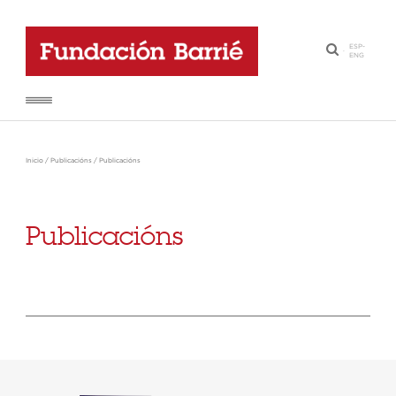
ESP
-
·
ENG
Inicio
/
Publicacións
/
Publicacións
Publicacións