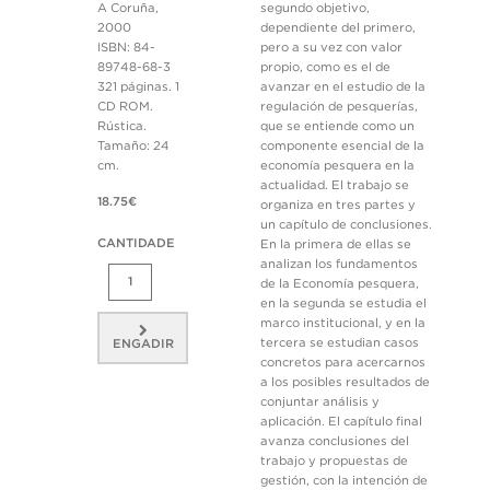
A Coruña,
segundo objetivo,
2000
dependiente del primero,
ISBN: 84-
pero a su vez con valor
89748-68-3
propio, como es el de
321 páginas. 1
avanzar en el estudio de la
CD ROM.
regulación de pesquerías,
Rústica.
que se entiende como un
Tamaño: 24
componente esencial de la
cm.
economía pesquera en la
actualidad. El trabajo se
18.75€
organiza en tres partes y
un capítulo de conclusiones.
CANTIDADE
En la primera de ellas se
analizan los fundamentos
de la Economía pesquera,
en la segunda se estudia el
marco institucional, y en la
tercera se estudian casos
ENGADIR
concretos para acercarnos
a los posibles resultados de
conjuntar análisis y
aplicación. El capítulo final
avanza conclusiones del
trabajo y propuestas de
gestión, con la intención de