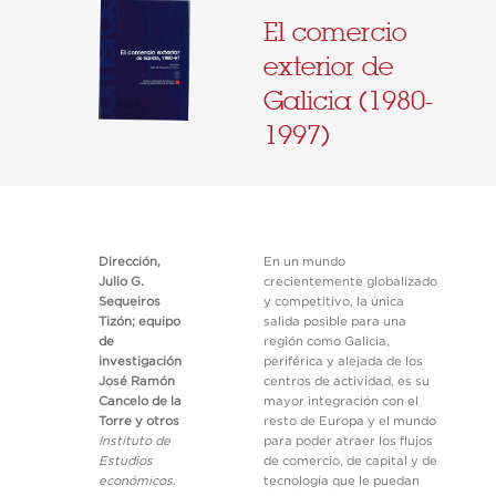
El comercio
exterior de
Galicia (1980-
1997)
Dirección,
En un mundo
Julio G.
crecientemente globalizado
Sequeiros
y competitivo, la única
Tizón; equipo
salida posible para una
de
región como Galicia,
investigación
periférica y alejada de los
José Ramón
centros de actividad, es su
Cancelo de la
mayor integración con el
Torre y otros
resto de Europa y el mundo
Instituto de
para poder atraer los flujos
Estudios
de comercio, de capital y de
económicos.
tecnología que le puedan