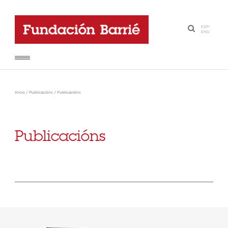
ESP
-
·
ENG
Inicio
/
Publicacións
/
Publicacións
Publicacións