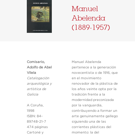
Manuel
Abelenda
(1889-1957)
Comisario,
Manuel Abelenda
Adolfo de Abel
pertenece a la generación
Vilela
novecentista o de 1916, que
Catalogación
en el movimiento
arqueológica y
renovador de la plástica de
artística de
los años veinte opta por la
Galicia
tradición frente a la
modernidad preconizada
A Coruña,
por la vanguardia,
1998
contribuyendo a formar un
ISBN: 84-
arte genuinamente gallego
89748-21-7
siguiendo una de las
474 páginas
corrientes plásticas del
Cartoné y
momento: la del