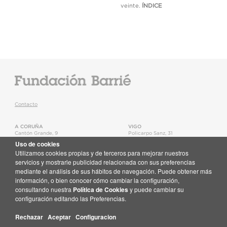
veinte.
ÍNDICE
Contacto
A CORUÑA
VIGO
Cantón Grande, 9
Policarpo Sanz, 31
15003
,
A Coruña
36202
,
Vigo
Uso de cookies
T.
+34 981 22 15 25
T.
+34 986 11 02 20
Utilizamos cookies propias y de terceros para mejorar nuestros
Mapa
Mapa
servicios y mostrarle publicidad relacionada con sus preferencias
mediante el análisis de sus hábitos de navegación. Puede obtener más
Newsletter
información, o bien conocer cómo cambiar la configuración,
Recibe no teu correo toda a actualidade da Fundación Barrié
consultando nuestra
Política de Cookies
y puede cambiar su
Suscríbete aquí
configuración editando las Preferencias.
Rechazar
Aceptar
Configuracion
© Fundación Barrié
Mapa web
·
Aviso legal
·
Política de Cookies
·
Protección de Datos
·
GPSR