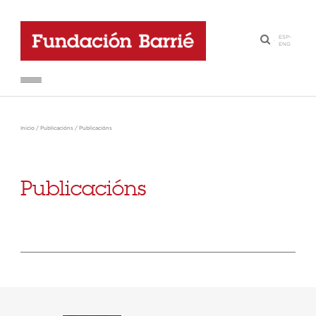
ESP
-
·
ENG
Inicio
/
Publicacións
/
Publicacións
Publicacións