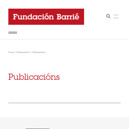
ESP
-
·
ENG
Inicio
/
Publicacións
/
Publicacións
Publicacións