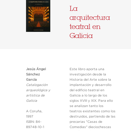
La
arquitectura
teatral en
Galicia
Jesús Ángel
Este libro aporta una
Sánchez
investigación desde la
García
Historia del Arte sobre la
Catalogación
implantación y desarrollo
arqueológica y
del edificio teatral en
artística de
Galicia a lo largo de los
Galicia
siglos XVIII y XIX. Para ello
se analizan tanto los
A Coruña,
teatros existentes como los
1997
destruidos, partiendo de las
ISBN: 84-
precarias "Casas de
89748-10-1
Comedias" dieciochescas