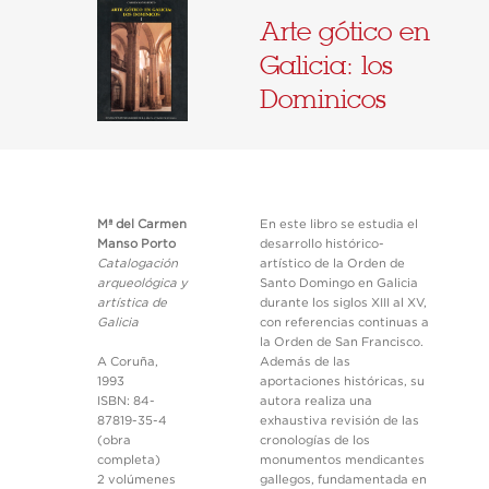
Arte gótico en
Galicia: los
Dominicos
Mª del Carmen
En este libro se estudia el
Manso Porto
desarrollo histórico-
Catalogación
artístico de la Orden de
arqueológica y
Santo Domingo en Galicia
artística de
durante los siglos XIII al XV,
Galicia
con referencias continuas a
la Orden de San Francisco.
A Coruña,
Además de las
1993
aportaciones históricas, su
ISBN: 84-
autora realiza una
87819-35-4
exhaustiva revisión de las
(obra
cronologías de los
completa)
monumentos mendicantes
2 volúmenes
gallegos, fundamentada en