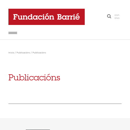
ESP
-
·
ENG
Inicio
/
Publicacións
/
Publicacións
Publicacións