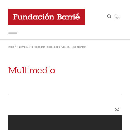
ESP
-
·
ENG
Inicio
/
Multimedia
/
Rolda de prensa exposición "Sorolla. Tierra adentro"
Multimedia