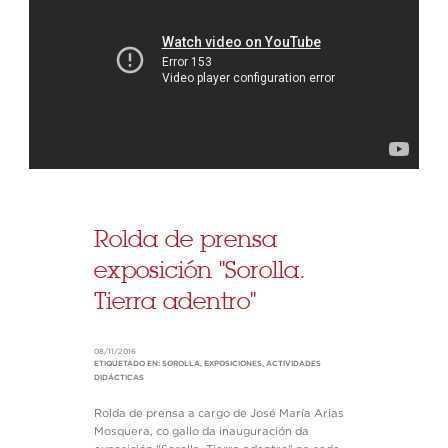
Rolda de prensa
exposición "Sorolla.
Tierra adentro"
08/11/2016
ETIQUETADO EN:
SOROLLA
,
EXPOSICIONES
,
ACTIVIDADES
DIDÁCTICAS
Rolda de prensa a cargo de José María Arias
Mosquera, co gallo da inauguración da