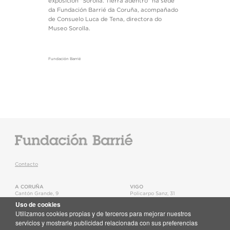
exposición "Sorolla. Tierra adentro" na sede
da Fundación Barrié da Coruña, acompañado
de Consuelo Luca de Tena, directora do
Museo Sorolla.
Fundación Barrié
Contacto
A CORUÑA
VIGO
Cantón Grande, 9
Policarpo Sanz, 31
15003
,
A Coruña
36202
,
Vigo
Uso de cookies
T.
+34 981 22 15 25
T.
+34 986 11 02 20
Utilizamos cookies propias y de terceros para mejorar nuestros
Mapa
Mapa
servicios y mostrarle publicidad relacionada con sus preferencias