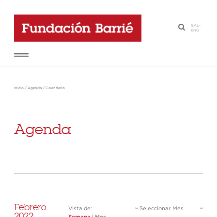
GAL
-
·
ENG
Inicio
/
Agenda
/
Calendario
Agenda
Febrero
Vista de:
Seleccionar Mes
2022