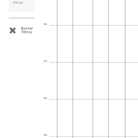
Otros
16h
Borrar
filtros
17h
18h
19h