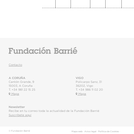
Contacto
A CORUÑA
VIGO
Cantón Grande, 9
Policarpo Sanz, 31
15003
,
A Coruña
36202
,
Vigo
T.
+34 981 22 15 25
T.
+34 986 11 02 20
Mapa
Mapa
Newsletter
Recibe en tu correo toda la actualidad de la Fundación Barrié
Suscríbete aquí
© Fundación Barrié
Mapa web
·
Aviso legal
·
Política de Cookies
·